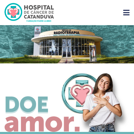
O
HCC
Nossos
Serviços
Doe
Agora
Seja
Voluntário
Eventos
Paciente
Contato